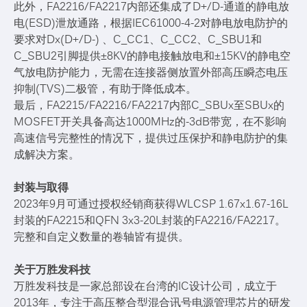
此外，FA2216/FA2217内部还集成了D+/D-通道的静电放
电(ESD)泄放通路，根据IEC61000-4-2对静电放电防护的
要求对Dx(D+/D-) 、C_CC1、C_CC2、C_SBU1和
C_SBU2引脚提供±8KV的静电接触放电和±15KV的静电空
气放电防护能力，无需在连接器侧放置外部高压瞬态电压
抑制(TVS)二极管，有助于降低成本。
最后，FA2215/FA2216/FA2217内部C_SBUx至SBUx的
MOSFET开关具备高达1000MHz的-3dB带宽，在不影响
高速信号完整性的情况下，提供过压保护和静电防护的集
成解决方案。
封装与取得
2023年9月可通过授权经销商获得WLCSP 1.67x1.67-16L
封装的FA2215和QFN 3x3-20L封装的FA2216/FA2217。
完整和自定义数量的卷轴皆有提供。
关于万胜发科技
万胜发科技是一家总部设在台湾的IC设计公司，成立于
2013年，专注于高压整合型混合讯号电源管理芯片的研发