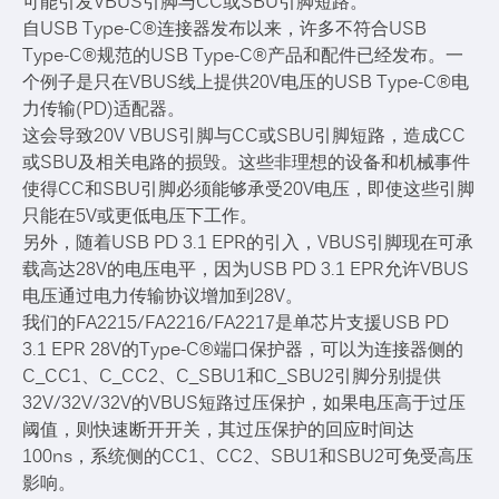
可能引发VBUS引脚与CC或SBU引脚短路。
自USB Type-C®连接器发布以来，许多不符合USB
Type-C®规范的USB Type-C®产品和配件已经发布。一
个例子是只在VBUS线上提供20V电压的USB Type-C®电
力传输(PD)适配器。
这会导致20V VBUS引脚与CC或SBU引脚短路，造成CC
或SBU及相关电路的损毁。这些非理想的设备和机械事件
使得CC和SBU引脚必须能够承受20V电压，即使这些引脚
只能在5V或更低电压下工作。
另外，随着USB PD 3.1 EPR的引入，VBUS引脚现在可承
载高达28V的电压电平，因为USB PD 3.1 EPR允许VBUS
电压通过电力传输协议增加到28V。
我们的FA2215/FA2216/FA2217是单芯片支援USB PD
3.1 EPR 28V的Type-C®端口保护器，可以为连接器侧的
C_CC1、C_CC2、C_SBU1和C_SBU2引脚分别提供
32V/32V/32V的VBUS短路过压保护，如果电压高于过压
阈值，则快速断开开关，其过压保护的回应时间达
100ns，系统侧的CC1、CC2、SBU1和SBU2可免受高压
影响。