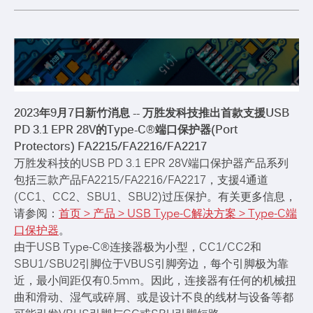
2023
年
9
月
7
日新竹消息
--
万胜发科技推出首款
支援
USB
PD 3.1 EPR 28V
的
Type-C®
端口保护器
(Port
Protectors) FA2215/FA2216/FA2217
万胜发科技的USB PD 3.1 EPR 28V端口保护器产品系列
包括三款产品FA2215/FA2216/FA2217，支援4通道
(CC1、CC2、SBU1、SBU2)过压保护。有关更多信息，
请参阅：
首页 > 产品 > USB Type-C解决方案 > Type-C端
口保护器
。
由于USB Type-C®连接器极为小型，CC1/CC2和
SBU1/SBU2引脚位于VBUS引脚旁边，每个引脚极为靠
近，最小间距仅有0.5mm。因此，连接器有任何的机械扭
曲和滑动、湿气或碎屑、或是设计不良的线材与设备等都